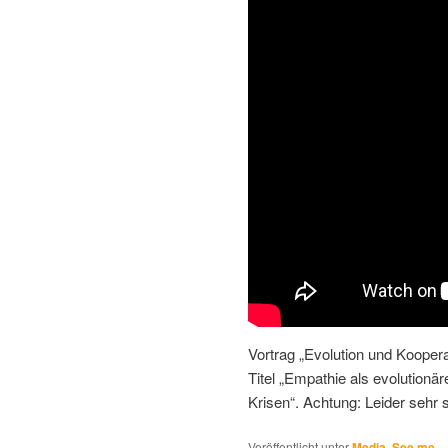
Vortrag „Evolution und Koopera
Titel „Empathie als evolutionä
Krisen“. Achtung: Leider sehr 
Veröffentlicht unter
Media
,
See me