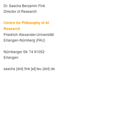
Dr. Sascha Benjamin Fink
Director of Research
Centre for Philosophy of AI
Research
Friedrich-Alexander-Universität
Erlangen-Nürnberg (FAU)
Nürnberger Str. 74 91052
Erlangen
sascha {dot} fink [at] fau {dot} de