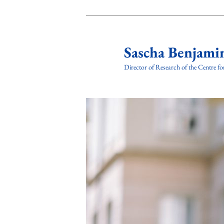
Zum
Zum
Inhalt
sekundären
wechseln
Inhalt
Sascha Benjami
wechseln
Director of Research of the Centre 