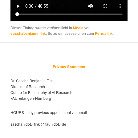
Dieser Eintrag wurde veröffentlicht in
Media
von
saschabenjaminfink
. Setze ein Lesezeichen zum
Permalink
.
Privacy Statement
Dr. Sascha Benjamin Fink
Director of Research
Centre for Philosophy of AI Research
FAU Erlangen-Nürnberg
HOURS by previous appointment via email
sascha <dot> fink @ fau <dot> de