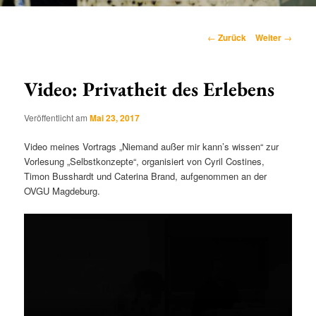
Hauptmenü
Beitragsnavigation
←
Zurück
Weiter
→
Video: Privatheit des Erlebens
Veröffentlicht am
Mai 23, 2017
Video meines Vortrags „Niemand außer mir kann’s wissen“ zur
Vorlesung „Selbstkonzepte“, organisiert von Cyril Costines,
Timon Busshardt und Caterina Brand, aufgenommen an der
OVGU Magdeburg.