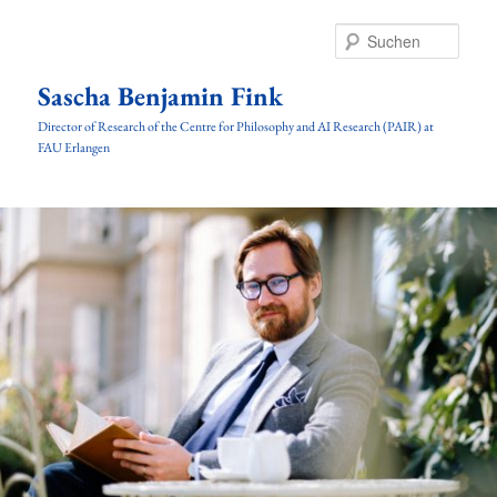
Zum
Inhalt
Such
wechseln
Sascha Benjamin Fink
Director of Research of the Centre for Philosophy and AI Research (PAIR) at
FAU Erlangen