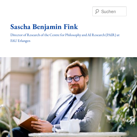
Zum
Zum
Inhalt
sekundären
Such
wechseln
Inhalt
wechseln
Sascha Benjamin Fink
Director of Research of the Centre for Philosophy and AI Research (PAIR) at
FAU Erlangen