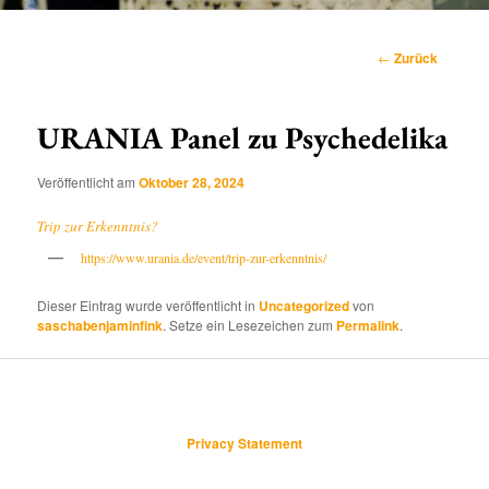
Hauptmenü
Beitragsnavigation
←
Zurück
URANIA Panel zu Psychedelika
Veröffentlicht am
Oktober 28, 2024
Trip zur Erkenntnis?
https://www.urania.de/event/trip-zur-erkenntnis/
Dieser Eintrag wurde veröffentlicht in
Uncategorized
von
saschabenjaminfink
. Setze ein Lesezeichen zum
Permalink
.
Privacy Statement