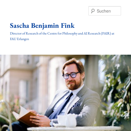
Zum
Inhalt
Such
wechseln
Sascha Benjamin Fink
Director of Research of the Centre for Philosophy and AI Research (PAIR) at
FAU Erlangen