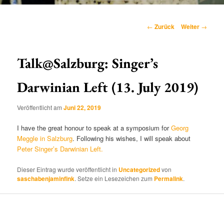
Hauptmenü
Beitragsnavigation
←
Zurück
Weiter
→
Talk@Salzburg: Singer’s
Darwinian Left (13. July 2019)
Veröffentlicht am
Juni 22, 2019
I have the great honour to speak at a symposium for
Georg
Meggle in Salzburg
. Following his wishes, I will speak about
Peter Singer’s Darwinian Left.
Dieser Eintrag wurde veröffentlicht in
Uncategorized
von
saschabenjaminfink
. Setze ein Lesezeichen zum
Permalink
.