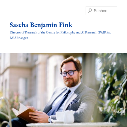
Zum
Inhalt
Such
wechseln
Sascha Benjamin Fink
Director of Research of the Centre for Philosophy and AI Research (PAIR) at
FAU Erlangen