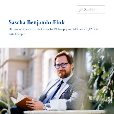
Zum
Inhalt
Such
wechseln
Sascha Benjamin Fink
Director of Research of the Centre for Philosophy and AI Research (PAIR) at
FAU Erlangen