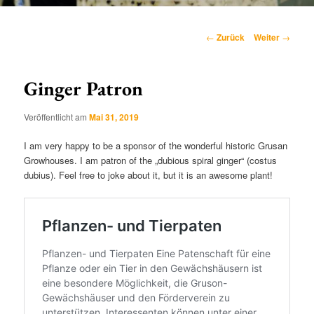
Hauptmenü
Beitragsnavigation
←
Zurück
Weiter
→
Ginger Patron
Veröffentlicht am
Mai 31, 2019
I am very happy to be a sponsor of the wonderful historic Grusan
Growhouses. I am patron of the „dubious spiral ginger“ (costus
dubius). Feel free to joke about it, but it is an awesome plant!